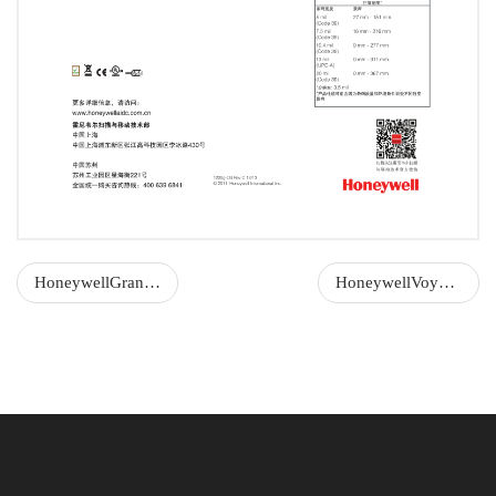
HoneywellGranit1911i
HoneywellVoyager1452g